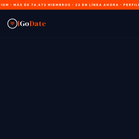
 DE 76,472 MIEMBROS • 22 EN LÍNEA AHORA • PERFILES VERIF
I
Go
Date