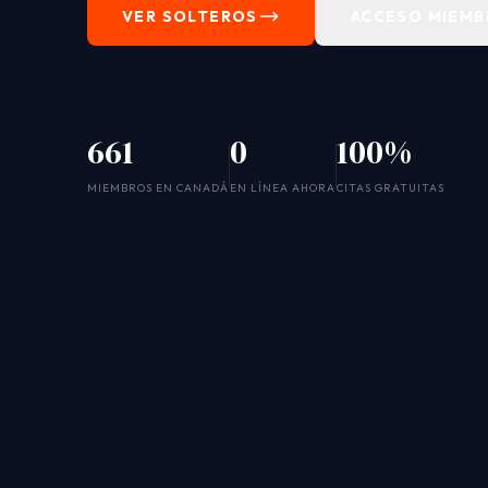
VER SOLTEROS
ACCESO MIEM
661
0
100%
MIEMBROS EN CANADÁ
EN LÍNEA AHORA
CITAS GRATUITAS