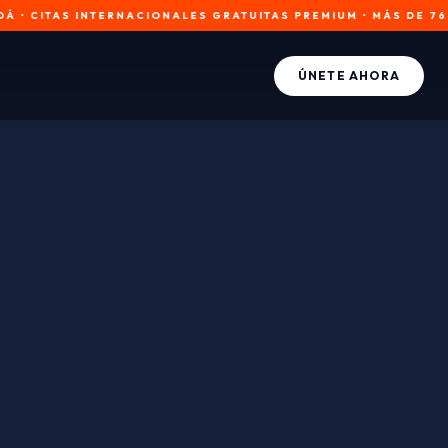
AS INTERNACIONALES GRATUITAS PREMIUM • MÁS DE 76,472 MIEM
ÚNETE AHORA