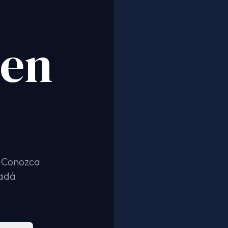
 en
. Conozca
nadá