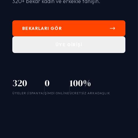
320+ bekar kadın ve erkekle tanışın.
BEKARLARI GÖR
ÜYE GIRIŞI
320
0
100%
SYSTEM ONLINE
ÜYELER (ISPANYA)
ŞIMDI ONLINE
ÜCRETSIZ ARKADAŞLIK