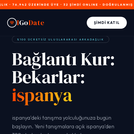
6,942 ÜZERİNDE ÜYE • 32 ŞİMDİ ONLINE • DOĞRULANMIŞ PROFİL
I
Go
Date
ŞIMDI KATIL
%100 ÜCRETSIZ ULUSLARARASI ARKADAŞLIK
Bağlantı Kur:
Bekarlar:
ispanya
ispanya'deki tanışma yolculuğunuza bugün
başlayın. Yeni tanışmalara açık ispanya'den