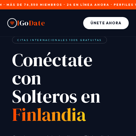
 DE 76,550 MIEMBROS • 24 EN LÍNEA AHORA • PERFILES VERIFI
I
Go
Date
ÚNETE AHORA
CITAS INTERNACIONALES 100% GRATUITAS
Conéctate
con
Solteros en
Finlandia