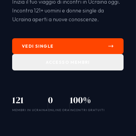
Inizia il tuo viaggio di incontri in Ucraina oggi.
Incontra 121+ uomini e donne single da
Ucraina aperti a nuove conoscenze.
VEDI SINGLE
ACCESSO MEMBRI
121
0
100%
SYSTEM ONLINE
MEMBRI IN UCRAINA
ONLINE ORA
INCONTRI GRATUITI