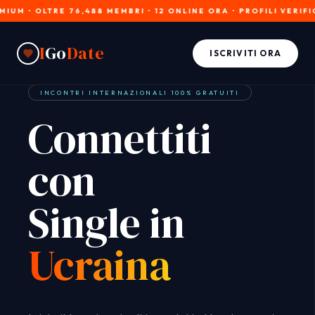
OLTRE 76,488 MEMBRI • 12 ONLINE ORA • PROFILI VERIFICATI • 
I
Go
Date
ISCRIVITI ORA
INCONTRI INTERNAZIONALI 100% GRATUITI
Connettiti
con
Single in
Ucraina