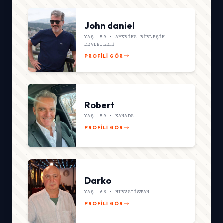
John daniel
YAŞ: 59 •
AMERIKA BIRLEŞIK
DEVLETLERI
PROFILI GÖR
Robert
YAŞ: 59 •
KANADA
PROFILI GÖR
Darko
YAŞ: 66 •
HIRVATISTAN
PROFILI GÖR