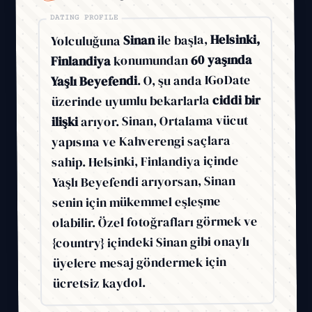
DATING PROFILE
Helsinki,
ile başla,
Sinan
Yolculuğuna
60 yaşında
konumundan
Finlandiya
. O, şu anda IGoDate
Yaşlı Beyefendi
ciddi bir
üzerinde uyumlu bekarlarla
arıyor. Sinan, Ortalama vücut
ilişki
yapısına ve Kahverengi saçlara
sahip. Helsinki, Finlandiya içinde
Yaşlı Beyefendi arıyorsan, Sinan
senin için mükemmel eşleşme
olabilir. Özel fotoğrafları görmek ve
{country} içindeki Sinan gibi onaylı
üyelere mesaj göndermek için
ücretsiz kaydol.