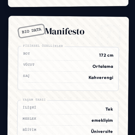
Manifesto
BIO DATA
FIZIKSEL ÖZELLIKLER
BOY
172 cm
VÜCUT
Ortalama
SAÇ
Kahverengi
YAŞAM TARZI
İLIŞKI
Tek
MESLEK
emekliyim
EĞITIM
Üniversite