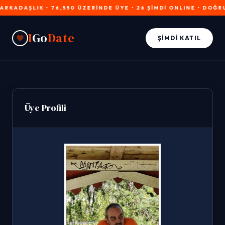
AŞLIK • 76,550 ÜZERİNDE ÜYE • 26 ŞİMDİ ONLINE • DOĞRULAN
I
Go
Date
ŞIMDI KATIL
Üye Profili