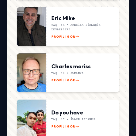
Eric Mike
YAŞ: 61 •
AMERIKA BIRLEŞIK
DEVLETLERI
PROFILI GÖR
Charles moriss
YAŞ: 66 •
ALMANYA
PROFILI GÖR
Do you have
YAŞ: 67 •
ÅLAND ISLANDS
PROFILI GÖR