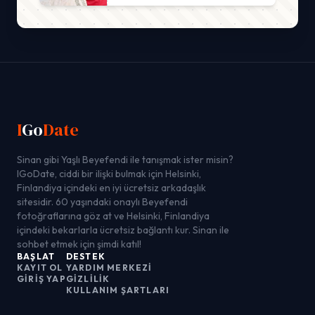
I
Go
Date
Sinan gibi Yaşlı Beyefendi ile tanışmak ister misin?
IGoDate, ciddi bir ilişki bulmak için Helsinki,
Finlandiya içindeki en iyi ücretsiz arkadaşlık
sitesidir. 60 yaşındaki onaylı Beyefendi
fotoğraflarına göz at ve Helsinki, Finlandiya
içindeki bekarlarla ücretsiz bağlantı kur. Sinan ile
sohbet etmek için şimdi katıl!
BAŞLAT
DESTEK
KAYIT OL
YARDIM MERKEZI
GIRIŞ YAP
GIZLILIK
KULLANIM ŞARTLARI