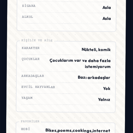
SIGARA
Asla
ALKOL
Asla
KIŞILIK VE AILE
KARAKTER
Nükteli, komik
ÇOCUKLAR
Çocuklarım var ve daha fazla
istemiyorum
ARKADAŞLAR
Bazı arkadaşlar
EVCIL HAYVANLAR
Yok
YAŞAM
Yalnız
FAVORILER
HOBI
Bikes,poems,cookings,internet