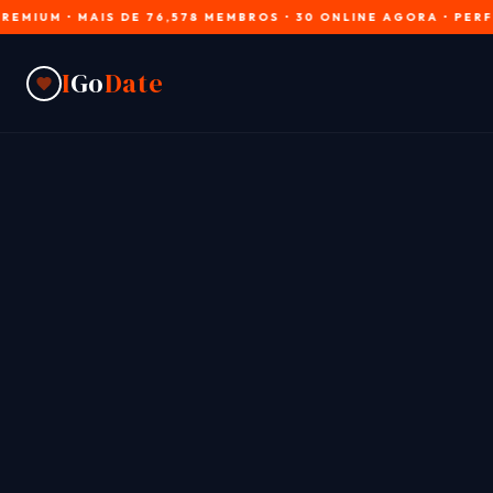
MAIS DE 76,578 MEMBROS • 30 ONLINE AGORA • PERFIS VERIFI
I
Go
Date