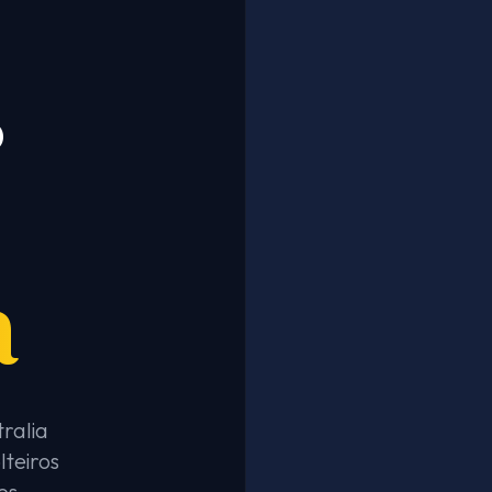
s
a
ralia
teiros
os.