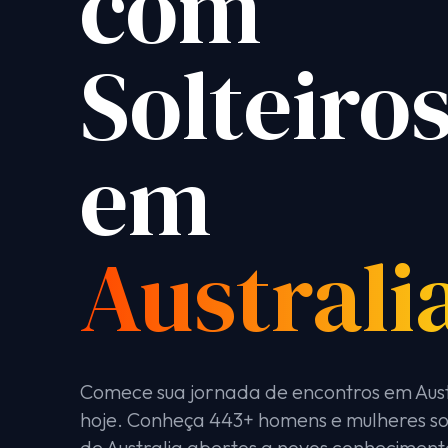
com
Solteiro
em
Australi
Comece sua jornada de encontros em Aust
hoje. Conheça 443+ homens e mulheres sol
de Australia abertos a novos conheciment