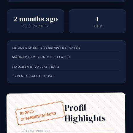
2 months ago
1
ZULETZT AKTIV
FOTOS
SINGLE DAMEN IN VEREINIGTE STAATEN
MÄNNER IN VEREINIGTE STAATEN
MÄDCHEN IN DALLAS TEXAS
TYPEN IN DALLAS TEXAS
Profil-
PROFIL-
ZUSAMMENFASSUNG
Highlights
DATING PROFILE