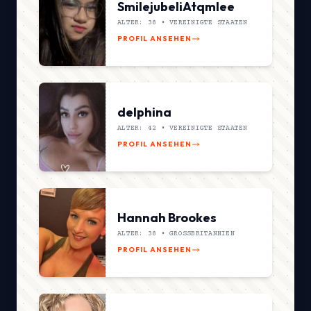
SmilejubeliAtqmlee
ALTER: 38 •
VEREINIGTE STAATEN
PROFIL ANSEHEN
delphina
ALTER: 42 •
VEREINIGTE STAATEN
PROFIL ANSEHEN
Hannah Brookes
ALTER: 38 •
GROSSBRITANNIEN
PROFIL ANSEHEN