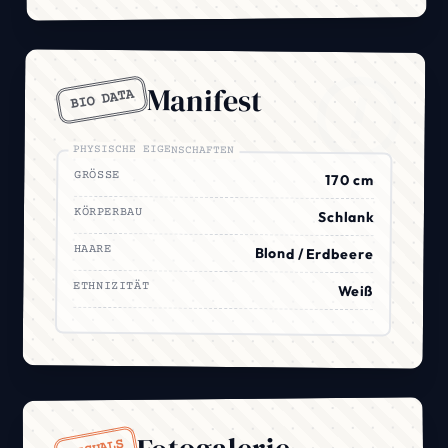
Manifest
BIO DATA
PHYSISCHE EIGENSCHAFTEN
GRÖSSE
170 cm
KÖRPERBAU
Schlank
HAARE
Blond / Erdbeere
ETHNIZITÄT
Weiß