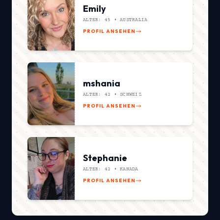
Emily
ALTER: 45 •
AUSTRALIA
PROFIL ANSEHEN
mshania
ALTER: 42 •
SCHWEIZ
PROFIL ANSEHEN
Stephanie
ALTER: 42 •
KANADA
PROFIL ANSEHEN