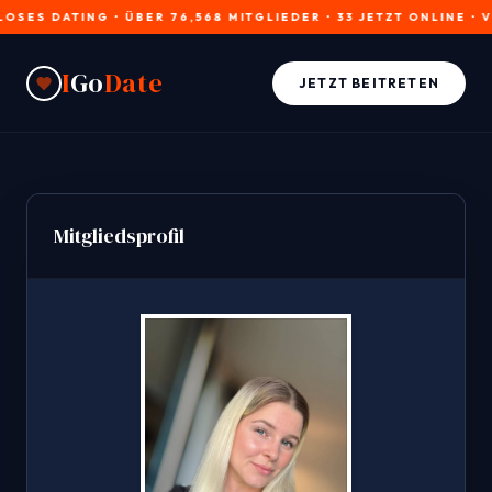
 DATING • ÜBER 76,568 MITGLIEDER • 33 JETZT ONLINE • VERI
I
Go
Date
JETZT BEITRETEN
Mitgliedsprofil