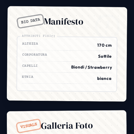
Manifesto
BIO DATA
ATTRIBUTI FISICI
ALTEZZA
170 cm
CORPORATURA
Sottile
CAPELLI
Biondi / Strawberry
ETNIA
bianca
Galleria Foto
VISUALS