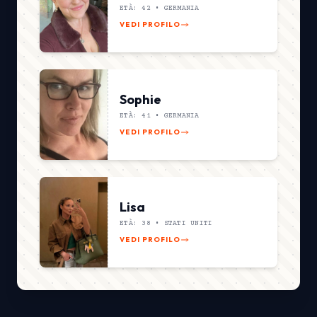
ETÀ: 42 •
GERMANIA
VEDI PROFILO
Sophie
ETÀ: 41 •
GERMANIA
VEDI PROFILO
Lisa
ETÀ: 38 •
STATI UNITI
VEDI PROFILO