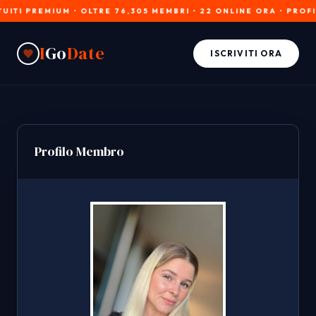
 PREMIUM • OLTRE 76,305 MEMBRI • 22 ONLINE ORA • PROFILI V
I
Go
Date
ISCRIVITI ORA
Profilo Membro