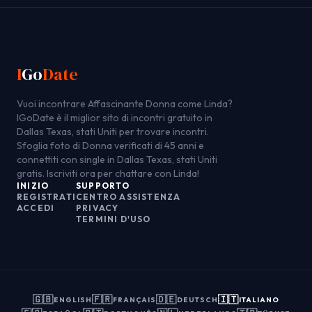
I
Go
Date
Vuoi incontrare Affascinante Donna come Linda?
IGoDate è il miglior sito di incontri gratuito in
Dallas Texas, stati Uniti per trovare incontri.
Sfoglia foto di Donna verificati di 45 anni e
connettiti con single in Dallas Texas, stati Uniti
gratis. Iscriviti ora per chattare con Linda!
INIZIO
SUPPORTO
REGISTRATI
CENTRO ASSISTENZA
ACCEDI
PRIVACY
TERMINI D'USO
🇬🇧
🇫🇷
🇩🇪
🇮🇹
ENGLISH
FRANÇAIS
DEUTSCH
ITALIANO