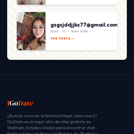
gsgsjddjjks77@gmail.com
EDAD: 35 •
HONG KONG
VER PERFIL
I
Go
Date
¿Buscas conocer a Hermosa Mujer como mary?
IGoDate es el mejor sitio de citas gratuito en
Waltham, Estados Unidos para encontrar chat.
Explora fotos de Mujer verificados de 28 años y