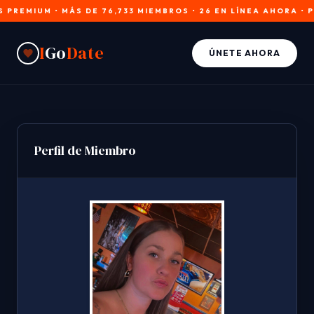
MIUM • MÁS DE 76,733 MIEMBROS • 26 EN LÍNEA AHORA • PERF
I
Go
Date
ÚNETE AHORA
Perfil de Miembro