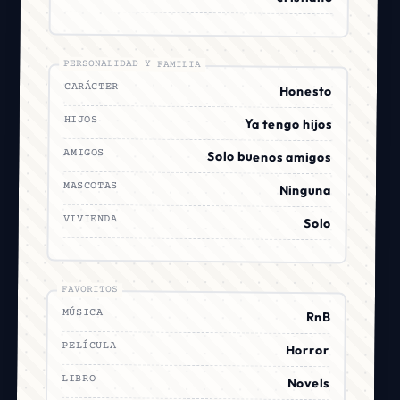
PERSONALIDAD Y FAMILIA
CARÁCTER
Honesto
HIJOS
Ya tengo hijos
AMIGOS
Solo buenos amigos
MASCOTAS
Ninguna
VIVIENDA
Solo
FAVORITOS
MÚSICA
RnB
PELÍCULA
Horror
LIBRO
Novels