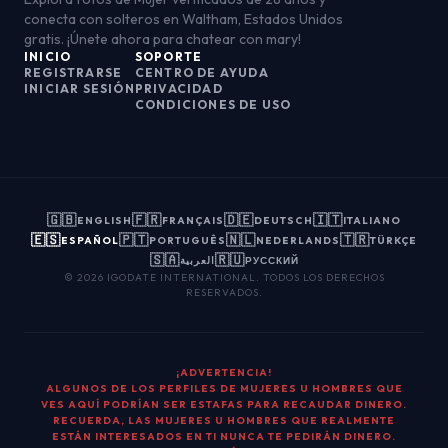
conecta con solteros en Waltham, Estados Unidos
gratis. ¡Únete ahora para chatear con mary!
INICIO
SOPORTE
REGISTRARSE
CENTRO DE AYUDA
INICIAR SESIÓN
PRIVACIDAD
CONDICIONES DE USO
🇬🇧
🇫🇷
🇩🇪
🇮🇹
ENGLISH
FRANÇAIS
DEUTSCH
ITALIANO
🇪🇸
🇵🇹
🇳🇱
🇹🇷
ESPAÑOL
PORTUGUÊS
NEDERLANDS
TÜRKÇE
🇸🇦
🇷🇺
العربية
РУССКИЙ
© 2026 IGODATE INTERNATIONAL. TODOS LOS DERECHOS
RESERVADOS.
¡ADVERTENCIA!
ALGUNOS DE LOS PERFILES DE MUJERES U HOMBRES QUE
VES AQUÍ PODRÍAN SER ESTAFAS PARA RECAUDAR DINERO.
RECUERDA, LAS MUJERES U HOMBRES QUE REALMENTE
ESTÁN INTERESADOS EN TI NUNCA TE PEDIRÁN DINERO.