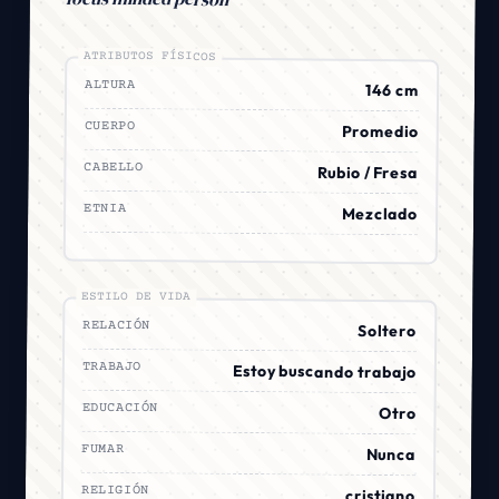
ATRIBUTOS FÍSICOS
ALTURA
146 cm
CUERPO
Promedio
CABELLO
Rubio / Fresa
ETNIA
Mezclado
ESTILO DE VIDA
RELACIÓN
Soltero
TRABAJO
Estoy buscando trabajo
EDUCACIÓN
Otro
FUMAR
Nunca
RELIGIÓN
cristiano