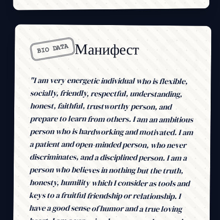
Манифест
BIO DATA
"I am very energetic individual who is flexible,
socially, friendly, respectful, understanding,
honest, faithful, trustworthy person, and
prepare to learn from others. I am an ambitious
person who is hardworking and motivated. I am
a patient and open-minded person, who never
discriminates, and a disciplined person. I am a
person who believes in nothing but the truth,
honesty, humility which I consider as tools and
keys to a fruitful friendship or relationship. I
have a good sense of humor and a true loving
heart. I am a very simple person and easy going;