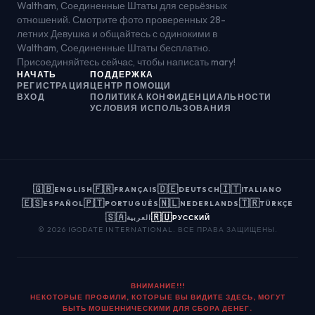
Waltham, Соединенные Штаты для серьёзных
отношений. Смотрите фото проверенных 28-
летних Девушка и общайтесь с одинокими в
Waltham, Соединенные Штаты бесплатно.
Присоединяйтесь сейчас, чтобы написать mary!
НАЧАТЬ
ПОДДЕРЖКА
РЕГИСТРАЦИЯ
ЦЕНТР ПОМОЩИ
ВХОД
ПОЛИТИКА КОНФИДЕНЦИАЛЬНОСТИ
УСЛОВИЯ ИСПОЛЬЗОВАНИЯ
🇬🇧
🇫🇷
🇩🇪
🇮🇹
ENGLISH
FRANÇAIS
DEUTSCH
ITALIANO
🇪🇸
🇵🇹
🇳🇱
🇹🇷
ESPAÑOL
PORTUGUÊS
NEDERLANDS
TÜRKÇE
🇸🇦
🇷🇺
العربية
РУССКИЙ
© 2026 IGODATE INTERNATIONAL. ВСЕ ПРАВА ЗАЩИЩЕНЫ.
ВНИМАНИЕ!!!
НЕКОТОРЫЕ ПРОФИЛИ, КОТОРЫЕ ВЫ ВИДИТЕ ЗДЕСЬ, МОГУТ
БЫТЬ МОШЕННИЧЕСКИМИ ДЛЯ СБОРА ДЕНЕГ.