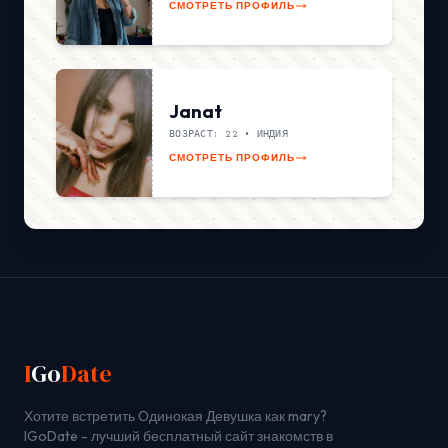
СМОТРЕТЬ ПРОФИЛЬ
Janat
ВОЗРАСТ: 22 •
ИНДИЯ
СМОТРЕТЬ ПРОФИЛЬ
I
Go
Date
Хотите встретить Одинокая Девушка как mary?
IGoDate - лучший бесплатный сайт знакомств в