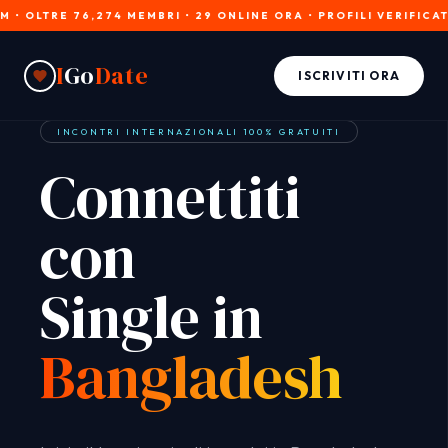
RE 76,274 MEMBRI • 29 ONLINE ORA • PROFILI VERIFICATI • IS
I
Go
Date
ISCRIVITI ORA
INCONTRI INTERNAZIONALI 100% GRATUITI
Connettiti
con
Single in
Bangladesh