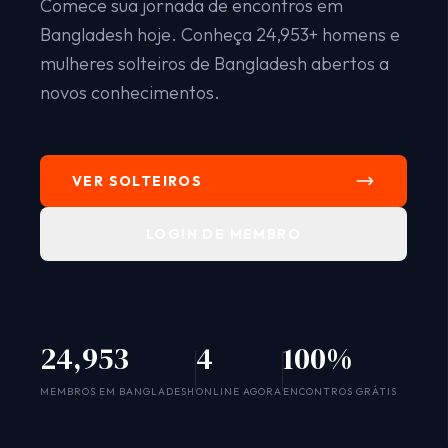
Comece sua jornada de encontros em
Bangladesh hoje. Conheça 24,953+ homens e
mulheres solteiros de Bangladesh abertos a
novos conhecimentos.
VER SOLTEIROS
LOGIN DE MEMBRO
24,953
4
100%
SYSTEM ONLINE
MEMBROS EM BANGLADESH
ONLINE AGORA
ENCONTROS GRÁTIS