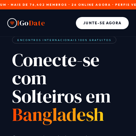
IS DE 76,402 MEMBROS • 26 ONLINE AGORA • PERFIS VERIFICA
I
Go
Date
JUNTE-SE AGORA
ENCONTROS INTERNACIONAIS 100% GRATUITOS
Conecte-se
com
Solteiros em
Bangladesh